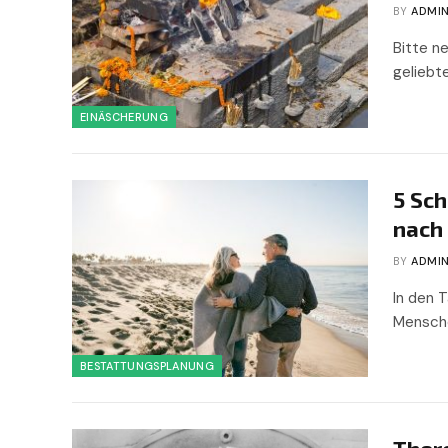
BY
ADMI
Bitte n
geliebt
EINÄSCHERUNG
5 Sc
nach 
BY
ADMI
In den 
Mensche
BESTATTUNGSPLANUNG
Ther