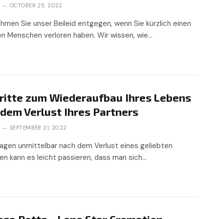
N
OCTOBER 25, 2022
ehmen Sie unser Beileid entgegen, wenn Sie kürzlich einen
en Menschen verloren haben. Wir wissen, wie…
hritte zum Wiederaufbau Ihres Lebens
dem Verlust Ihres Partners
N
SEPTEMBER 21, 2022
Tagen unmittelbar nach dem Verlust eines geliebten
n kann es leicht passieren, dass man sich…
esa Potts – Lone Star Cremation