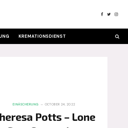
Facebook
Twitter
Insta
RUNG
KREMATIONSDIENST
EINÄSCHERUNG
OCTOBER 24, 2022
heresa Potts – Lone