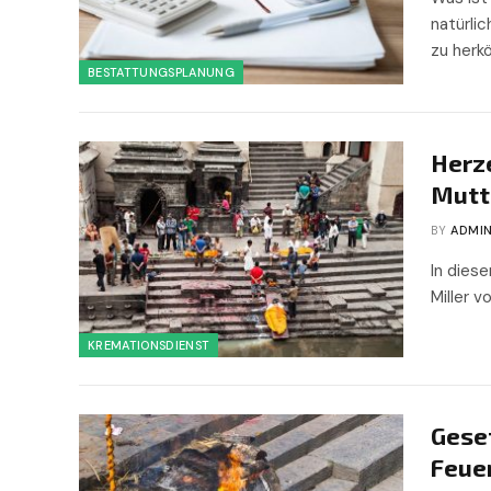
natürli
zu herk
BESTATTUNGSPLANUNG
Herz
Mutt
BY
ADMI
In dies
Miller 
KREMATIONSDIENST
Geset
Feuer