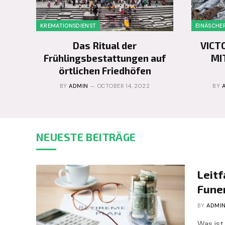
KREMATIONSDIENST
EINÄSCHE
Das Ritual der
VICT
Frühlingsbestattungen auf
MI
örtlichen Friedhöfen
BY
ADMIN
OCTOBER 14, 2022
BY
NEUESTE BEITRÄGE
Leit
Fune
BY
ADMI
Was ist