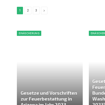
Next
1
2
3
EINÄSCHERUNG
EINÄSCHE
Geset
Feuer
Gesetze und Vorschriften
Bund
zur Feuerbestattung in
Washi
Arizona im Jahr 2023
2023