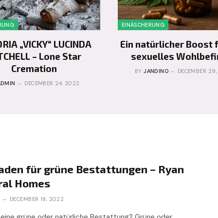
RUNG
EINÄSCHERUNG
ORIA „VICKY“ LUCINDA
Ein natürlicher Boost 
TCHELL – Lone Star
sexuelles Wohlbef
Cremation
BY
JANDINO
DECEMBER 29,
ADMIN
DECEMBER 24, 2022
faden für grüne Bestattungen – Ryan
ral Homes
N
DECEMBER 18, 2022
 eine grüne oder natürliche Bestattung? Grüne oder