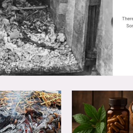
There
Son