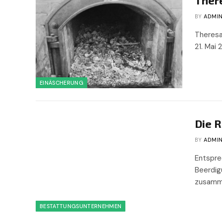
BY
ADMI
Theresa
21. Mai
EINÄSCHERUNG
Die R
BY
ADMI
Entspre
Beerdig
zusamm
BESTATTUNGSUNTERNEHMEN