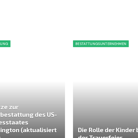
RUNG
BESTATTUNGSUNTERNEHMEN
ze zur
bestattung des US-
esstaates
ngton (aktualisiert
Die Rolle der Kinder 
)
der Trauerfeier